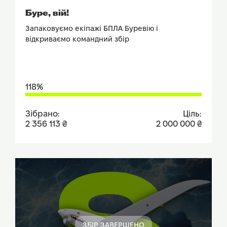
ПОДИВИТИСЬ ЗВІТ
Буре, вій!
Запаковуємо екіпажі БПЛА Буревію і
відкриваємо командний збір
118%
Зібрано:
Ціль:
2 356 113 ₴
2 000 000 ₴
ЗБІР ЗАВЕРШЕНО