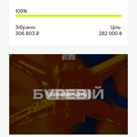
109%
Зібрано:
Ціль:
306 803 ₴
282 000 ₴
ЗБІР ЗАВЕРШЕНО